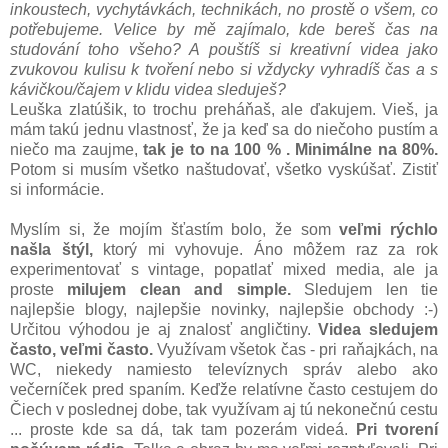
inkoustech, vychytávkách, technikách, no prostě o všem, co
potřebujeme. Velice by mě zajímalo, kde bereš čas na
studování toho všeho? A pouštíš si kreativní videa jako
zvukovou kulisu k tvoření nebo si vždycky vyhradíš čas a s
kávičkou/čajem v klidu videa sleduješ?
Leuška zlatúšik, to trochu preháňaš, ale ďakujem. Vieš, ja
mám takú jednu vlastnosť, že ja keď sa do niečoho pustím a
niečo ma zaujme,
tak je to na 100 % . Minimálne na 80%.
Potom si musím všetko naštudovať, všetko vyskúšať. Zistiť
si informácie.
Myslím si, že mojím šťastím bolo, že som
veľmi rýchlo
našla štýl,
ktorý mi vyhovuje. Áno môžem raz za rok
experimentovať s vintage, popatlať mixed media, ale ja
proste
milujem clean and simple.
Sledujem len tie
najlepšie blogy, najlepšie novinky, najlepšie obchody :-)
Určitou výhodou je aj znalosť angličtiny.
Videa sledujem
často, veľmi často.
Využívam všetok čas - pri raňajkách, na
WC, niekedy namiesto televíznych správ alebo ako
večerníček pred spaním. Keďže relatívne často cestujem do
Čiech v poslednej dobe, tak využívam aj tú nekonečnú cestu
... proste kde sa dá, tak tam pozerám videá.
Pri tvorení