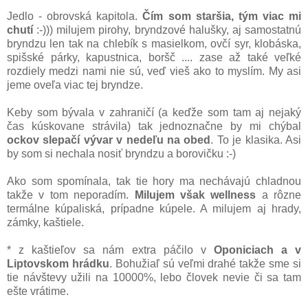
Jedlo - obrovská kapitola.
Čím som staršia, tým viac mi
chutí
:-))) milujem pirohy, bryndzové halušky, aj samostatnú
bryndzu len tak na chlebík s masielkom, ovčí syr, klobáska,
spišské párky, kapustnica, boršč .... zase až také veľké
rozdiely medzi nami nie sú, veď vieš ako to myslím. My asi
jeme oveľa viac tej bryndze.
Keby som bývala v zahraničí (a keďže som tam aj nejaký
čas kúskovane strávila) tak jednoznačne by mi chýbal
ockov slepačí vývar v nedeľu na obed
. To je klasika. Asi
by som si nechala nosiť bryndzu a borovičku :-)
Ako som spomínala, tak tie hory ma nechávajú chladnou
takže v tom neporadím.
Milujem však wellness
a rôzne
termálne kúpaliská, prípadne kúpele. A milujem aj hrady,
zámky, kaštiele.
* z kaštieľov sa nám extra páčilo v
Oponiciach a v
Liptovskom hrádku
. Bohužiaľ sú veľmi drahé takže sme si
tie návštevy užili na 10000%, lebo človek nevie či sa tam
ešte vrátime.