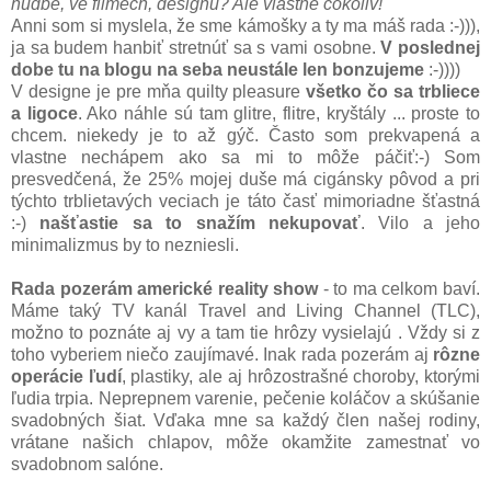
hudbě, ve filmech, designu? Ale vlastně cokoliv!
Anni som si myslela, že sme kámošky a ty ma máš rada :-))),
ja sa budem hanbiť stretnúť sa s vami osobne.
V poslednej
dobe tu na blogu na seba neustále len bonzujeme
:-))))
V designe je pre mňa quilty pleasure
všetko čo sa trbliece
a ligoce
. Ako náhle sú tam glitre, flitre, kryštály ... proste to
chcem. niekedy je to až gýč. Často som prekvapená a
vlastne nechápem ako sa mi to môže páčiť:-) Som
presvedčená, že 25% mojej duše má cigánsky pôvod a pri
týchto trblietavých veciach je táto časť mimoriadne šťastná
:-)
našťastie sa to snažím nekupovať
. Vilo a jeho
minimalizmus by to nezniesli.
Rada pozerám americké reality show
- to ma celkom baví.
Máme taký TV kanál Travel and Living Channel (TLC),
možno to poznáte aj vy a tam tie hrôzy vysielajú . Vždy si z
toho vyberiem niečo zaujímavé. Inak rada pozerám aj
rôzne
operácie ľudí
, plastiky, ale aj hrôzostrašné choroby, ktorými
ľudia trpia. Neprepnem varenie, pečenie koláčov a skúšanie
svadobných šiat. Vďaka mne sa každý člen našej rodiny,
vrátane našich chlapov, môže okamžite zamestnať vo
svadobnom salóne.