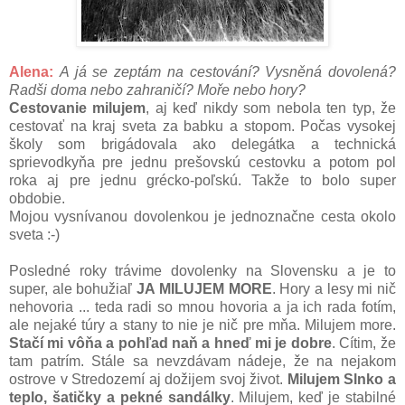
Alena:
A já se zeptám na cestování? Vysněná dovolená?
Radši doma nebo zahraničí? Moře nebo hory?
Cestovanie milujem
, aj keď nikdy som nebola ten typ, že
cestovať na kraj sveta za babku a stopom. Počas vysokej
školy som brigádovala ako delegátka a technická
sprievodkyňa pre jednu prešovskú cestovku a potom pol
roka aj pre jednu grécko-poľskú. Takže to bolo super
obdobie.
Mojou vysnívanou dovolenkou je jednoznačne cesta okolo
sveta :-)
Posledné roky trávime dovolenky na Slovensku a je to
super, ale bohužiaľ
JA MILUJEM MORE
. Hory a lesy mi nič
nehovoria ... teda radi so mnou hovoria a ja ich rada fotím,
ale nejaké túry a stany to nie je nič pre mňa. Milujem more.
Stačí mi vôňa a pohľad naň a hneď mi je dobre
. Cítim, že
tam patrím. Stále sa nevzdávam nádeje, že na nejakom
ostrove v Stredozemí aj dožijem svoj život.
Milujem Slnko a
teplo, šatičky a pekné sandálky
. Milujem, keď je stabilné