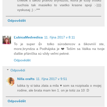
chlebik s takou pravou bryndzou, ktora je vzdy trosku
suchsia tak masielko to vsetko krasne spoji :-))))
vyskusaj ;) :-***
Odpovědět
ĽubicaMedvedica
11. října 2017 v 8:11
To je super 👍 tolko súrodencov a šikovnííí ste,
more,bryndza a Podhájska je ❤️ Teším sa Valika na tvoje
ďalšie přáníčka sú vždy veľmi pekné.
Odpovědět
Odpovědi
Nilla crafts
11. října 2017 v 9:51
lubka ty si taka zlata a mila ♥ som sa rozpisala o mojej
rodine, ale brata mam len 1. on je totiz za 10 :D
Odpovědět