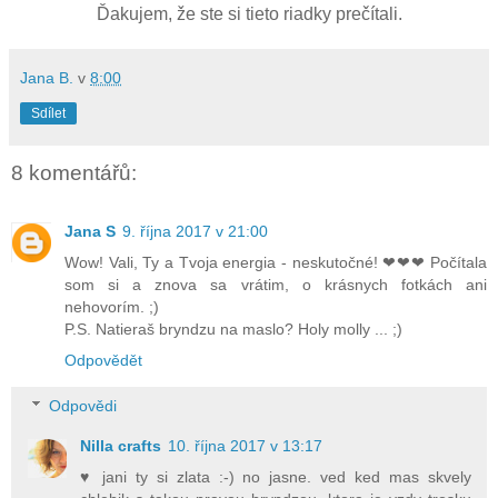
Ďakujem, že ste si tieto riadky prečítali.
Jana B.
v
8:00
Sdílet
8 komentářů:
Jana S
9. října 2017 v 21:00
Wow! Vali, Ty a Tvoja energia - neskutočné! ❤❤❤ Počítala
som si a znova sa vrátim, o krásnych fotkách ani
nehovorím. ;)
P.S. Natieraš bryndzu na maslo? Holy molly ... ;)
Odpovědět
Odpovědi
Nilla crafts
10. října 2017 v 13:17
♥ jani ty si zlata :-) no jasne. ved ked mas skvely