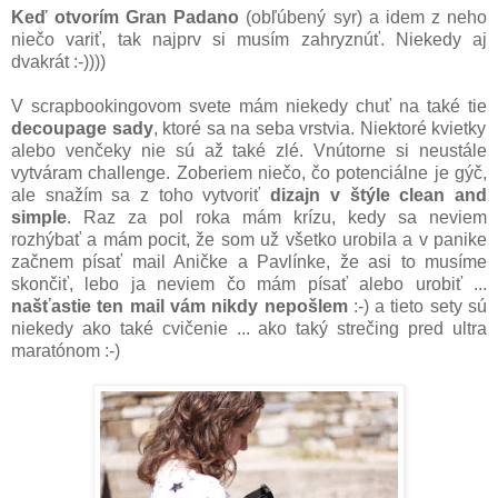
Keď otvorím Gran Padano
(obľúbený syr) a idem z neho
niečo variť, tak najprv si musím zahryznúť. Niekedy aj
dvakrát :-))))
V scrapbookingovom svete mám niekedy chuť na také tie
decoupage sady
, ktoré sa na seba vrstvia. Niektoré kvietky
alebo venčeky nie sú až také zlé. Vnútorne si neustále
vytváram challenge. Zoberiem niečo, čo potenciálne je gýč,
ale snažím sa z toho vytvoriť
dizajn v štýle clean and
simple
. Raz za pol roka mám krízu, kedy sa neviem
rozhýbať a mám pocit, že som už všetko urobila a v panike
začnem písať mail Aničke a Pavlínke, že asi to musíme
skončiť, lebo ja neviem čo mám písať alebo urobiť ...
našťastie ten mail vám nikdy nepošlem
:-) a tieto sety sú
niekedy ako také cvičenie ... ako taký strečing pred ultra
maratónom :-)