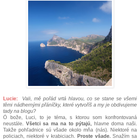
Lucie:
Vali, mě pořád vrtá hlavou, co se stane se všemi
těmi nádhernými přáníčky, které vytvoříš a my je obdivujeme
tady na blogu?
Ó bože, Luci, to je téma, s ktorou som konfrontovaná
neustále.
Všetci sa ma na to pýtajú,
hlavne doma naši.
Takže pohľadnice sú všade okolo mňa (nás). Niektoré na
policiach, niektoré v krabiciach.
Proste všade.
Snažím sa