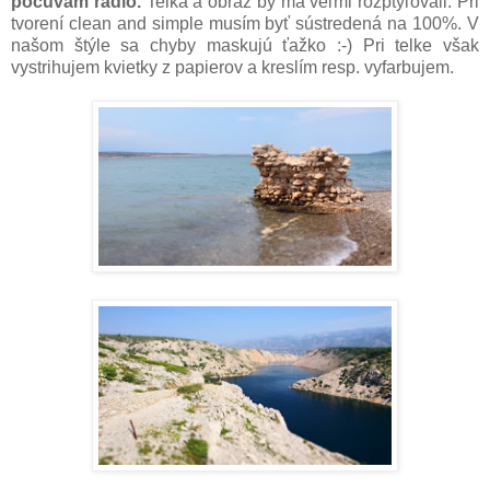
počúvam rádio.
Telka a obraz by ma veľmi rozptyľovali. Pri
tvorení clean and simple musím byť sústredená na 100%. V
našom štýle sa chyby maskujú ťažko :-) Pri telke však
vystrihujem kvietky z papierov a kreslím resp. vyfarbujem.