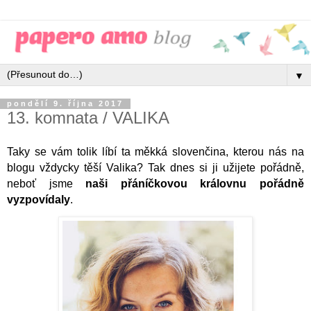
▼
pondělí 9. října 2017
13. komnata / VALIKA
Taky se vám tolik líbí ta měkká slovenčina, kterou nás na
blogu vždycky těší Valika? Tak dnes si ji užijete pořádně,
neboť jsme
naši přáníčkovou královnu pořádně
vyzpovídaly
.