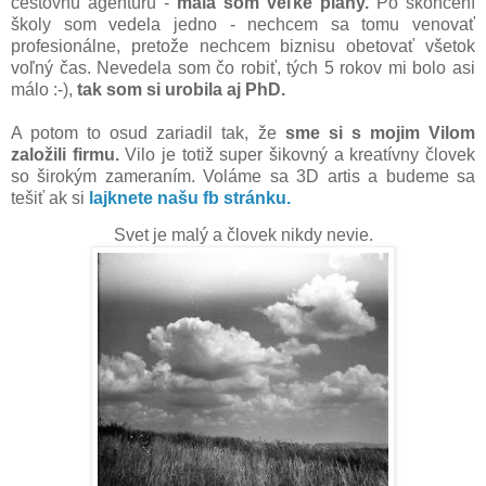
cestovnú agentúru -
mala som veľké plány.
Po skončení
školy som vedela jedno - nechcem sa tomu venovať
profesionálne, pretože nechcem biznisu obetovať všetok
voľný čas. Nevedela som čo robiť, tých 5 rokov mi bolo asi
málo :-),
tak som si urobila aj PhD.
A potom to osud zariadil tak, že
sme si s mojim Vilom
založili firmu.
Vilo je totiž super šikovný a kreatívny človek
so širokým zameraním. Voláme sa 3D artis a budeme sa
tešiť ak si
lajknete našu fb stránku.
Svet je malý a človek nikdy nevie.