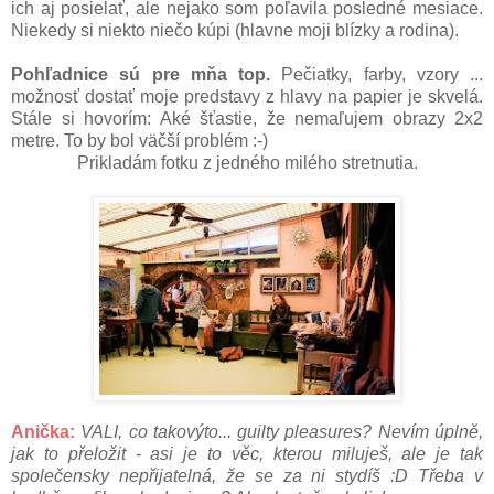
ich aj posielať, ale nejako som poľavila posledné mesiace.
Niekedy si niekto niečo kúpi (hlavne moji blízky a rodina).
Pohľadnice sú pre mňa top.
Pečiatky, farby, vzory ...
možnosť dostať moje predstavy z hlavy na papier je skvelá.
Stále si hovorím: Aké šťastie, že nemaľujem obrazy 2x2
metre. To by bol väčší problém :-)
Prikladám fotku z jedného milého stretnutia.
Anička:
VALI, co takovýto... guilty pleasures? Nevím úplně,
jak to přeložit - asi je to věc, kterou miluješ, ale je tak
společensky nepřijatelná, že se za ni stydíš
:D
Třeba v