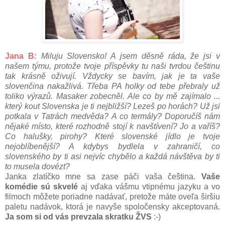
Jana B:
Miluju Slovensko! A jsem děsně ráda, že jsi v
našem týmu, protože tvoje příspěvky tu naši tvrdou češtinu
tak krásně oživují. Vždycky se bavím, jak je ta vaše
slovenčina nakažlivá. Třeba PA holky od tebe přebraly už
toliko výrazů. Masaker zobecněl. Ale co by mě zajímalo ...
který kout Slovenska je ti nejbližší? Lezeš po horách? Už jsi
potkala v Tatrách medvěda? A co termály? Doporučíš nám
nějaké místo, které rozhodně stojí k navštívení? Jo a vaříš?
Co halušky, pirohy? Které slovenské jídlo je tvoje
nejoblíbenější? A kdybys bydlela v zahraničí, co
slovenského by ti asi nejvíc chybělo a každá návštěva by ti
to musela dovézt?
Janka zlatíčko mne sa zase páči vaša čeština.
Vaše
komédie sú skvelé
aj vďaka vášmu vtipnému jazyku a vo
filmoch môžete poriadne nadávať, pretože máte oveľa širšiu
paletu nadávok, ktorá je navyše spoločensky akceptovaná.
Ja som si od vás prevzala skratku ŽVS
:-)