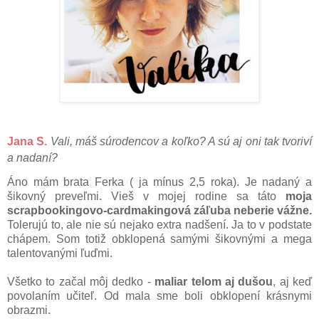
Jana S.
Vali, máš súrodencov a koľko? A sú aj oni tak tvoriví
a nadaní?
Áno mám brata Ferka ( ja mínus 2,5 roka). Je nadaný a
šikovný preveľmi. Vieš v mojej rodine sa táto
moja
scrapbookingovo-cardmakingová záľuba neberie vážne.
Tolerujú to, ale nie sú nejako extra nadšení. Ja to v podstate
chápem. Som totiž obklopená samými šikovnými a mega
talentovanými ľuďmi.
Všetko to začal môj dedko -
maliar telom aj dušou
, aj keď
povolaním učiteľ. Od mala sme boli obklopení krásnymi
obrazmi.