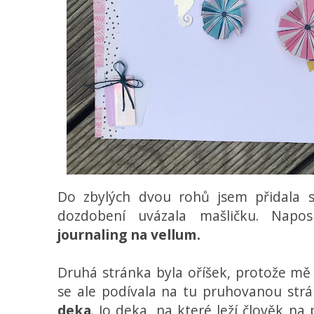
Do zbylých dvou rohů jsem přidala 
dozdobení uvázala mašličku. Napo
journaling na vellum.
Druhá stránka byla oříšek, protože mě
se ale podívala na tu pruhovanou str
deka
. Jo deka, na které leží člověk n