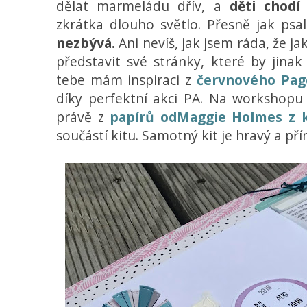
dělat marmeládu dřív, a
děti chodí
zkrátka dlouho světlo. Přesně jak psal
nezbývá.
Ani nevíš, jak jsem ráda, že j
představit své stránky, které by jinak
tebe mám inspiraci z
červnového Pag
díky perfektní akci PA. Na workshopu 
právě z
papírů odMaggie Holmes z 
součástí kitu. Samotný kit je hravý a př