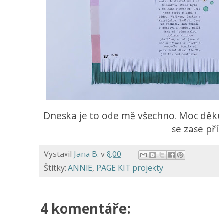
Dneska je to ode mě všechno. Moc děkuj
se zase pří
Vystavil
Jana B.
v
8:00
Štítky:
ANNIE
,
PAGE KIT projekty
4 komentáře: