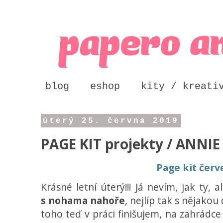
blog
eshop
kity / kreati
úterý 25. června 2019
PAGE KIT projekty / ANNIE
Page kit červ
Krásné letní úterý!!! Já nevím, jak ty, a
s nohama nahoře
, nejlíp tak s nějako
toho teď v práci finišujem, na zahrádce