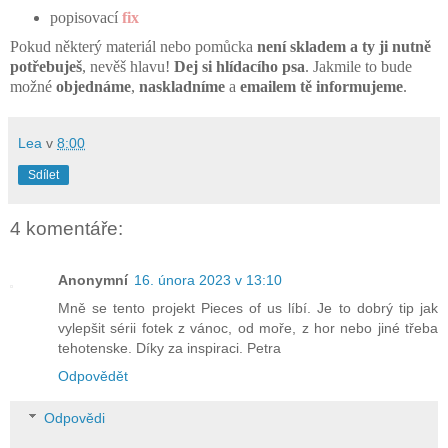
popisovací
fix
Pokud některý materiál nebo pomůcka
není skladem a ty ji nutně
potřebuješ
, nevěš hlavu!
Dej si hlídacího psa
. Jakmile to bude
možné
objednáme
,
naskladníme
a
emailem tě informujeme
.
Lea
v
8:00
Sdílet
4 komentáře:
Anonymní
16. února 2023 v 13:10
Mně se tento projekt Pieces of us líbí. Je to dobrý tip jak
vylepšit sérii fotek z vánoc, od moře, z hor nebo jiné třeba
tehotenske. Díky za inspiraci. Petra
Odpovědět
Odpovědi