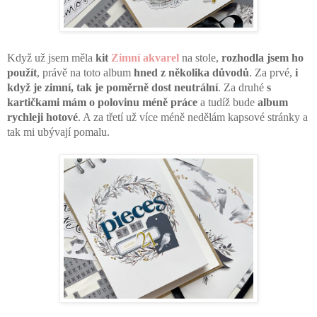
Když už jsem měla 
kit
Zimní akvarel
 na stole, 
rozhodla jsem ho 
použít
, právě na toto album 
hned z několika důvodů
. Za prvé, 
i 
když je zimní, tak je poměrně dost neutrální
. Za druhé 
s 
kartičkami mám o polovinu méně práce
 a tudíž bude 
album 
rychleji hotové
. A za třetí už více méně nedělám kapsové stránky a 
tak mi ubývají pomalu. 