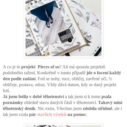
A co je to 
projekt  Pieces of us
? Ali má spoustu projektů 
podobného ražení. Konkrétně v tomto případě 
jde o focení každý 
den podle zadání
. Fotí se nohy, ruce, obličej, zavřené oči, ½ 
obličeje, postava, odraz. Vždy dává datum, kdy se daný projekt 
fotí.
Já jsem fotila v době těhotenství
 a tak jsem si k tomu 
psala 
poznámky
 ohledně stavu daných částí v těhotenství. 
Takový mini 
těhotenský deník
. Nic extra. Všechno jsem 
zdobila střídmě
, ale i 
tak jsem vzala 
pár 
starších výseků
 na pomoc
. 