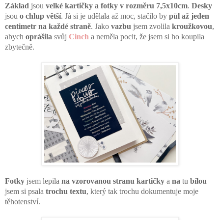
Základ
 jsou 
velké kartičky a fotky v rozměru 7,5x10cm
. 
Desky
jsou 
o chlup větší
. Já si je udělala až moc, stačilo by 
půl až jeden 
centimetr na každé straně
. Jako 
vazbu
 jsem zvolila 
kroužkovou
, 
abych 
oprášila
 svůj 
Cinch
 a neměla pocit, že jsem si ho koupila 
zbytečně. 
Fotky
 jsem lepila 
na vzorovanou stranu kartičky
 a 
na
 tu 
bílou
jsem si psala 
trochu textu
, který tak trochu dokumentuje moje 
těhotenství. 