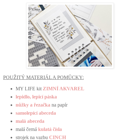
POUŽITÝ MATERIÁL A POMŮCKY:
MY LIFE kit
ZIMNÍ AKVAREL
lepidlo, lepicí páska
nůžky a řezačka
na papír
samolepící abeceda
malá abeceda
malá černá
kulatá čísla
strojek na vazbu
CINCH